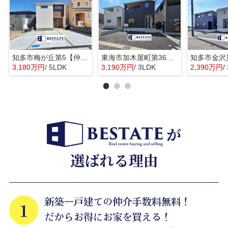
知多市梅が丘第5【仲介手数料0円】
東海市加木屋町第36の3号棟【仲介手数料0円】
3,180万円
/ 5LDK
3,190万円
/ 3LDK
2,390万円
/