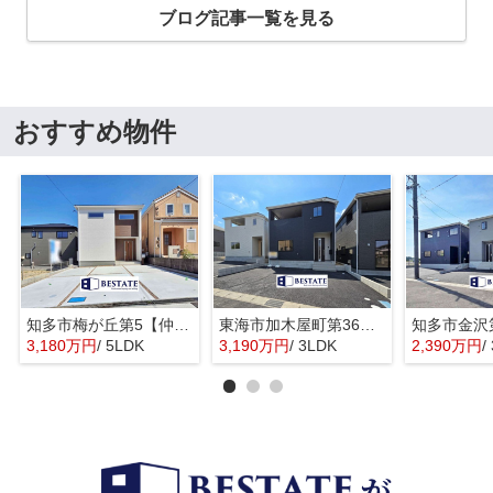
ブログ記事一覧を見る
おすすめ物件
知多市梅が丘第5【仲介手数料0円】
東海市加木屋町第36の3号棟【仲介手数料0円】
3,180万円
/ 5LDK
3,190万円
/ 3LDK
2,390万円
/