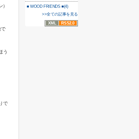
ン）
■ WOOD FRIENDS ■(4)
>>全ての記事を見る
XML
RSS2.0
徴で
ほう
りで