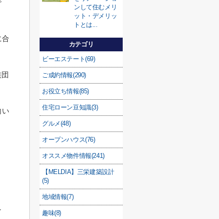
で
ンして住むメリ
ット・デメリッ
トとは...
に合
カテゴリ
ビーエステート(69)
族団
ご成約情報(290)
お役立ち情報(85)
住宅ローン豆知識(3)
向い
グルメ(48)
オープンハウス(76)
オススメ物件情報(241)
【MELDIA】三栄建築設計
(5)
地域情報(7)
ン
趣味(8)