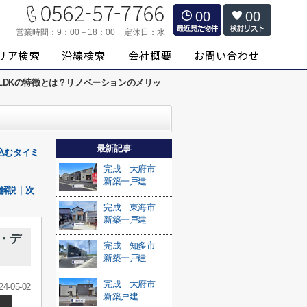
00
00
営業時間：
9：00－18：00
定休日：
水
LDKの特徴とは？リノベーションのメリッ
最新記事
込むタイミ
完成 大府市
新築一戸建
解説｜次
完成 東海市
新築一戸建
・デ
完成 知多市
新築一戸建
完成 大府市
24-05-02
新築戸建