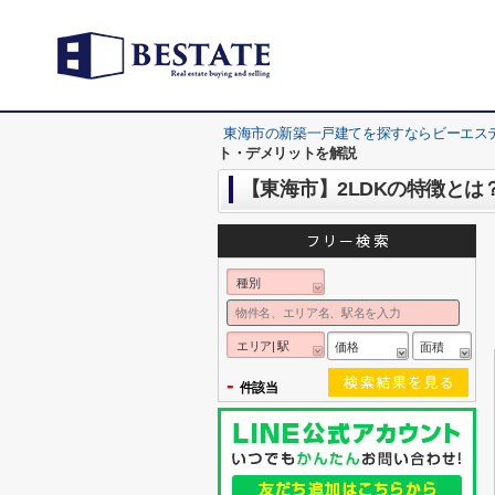
東海市の新築一戸建てを探すならビーエス
ト・デメリットを解説
【東海市】2LDKの特徴と
種別
エリア| 駅
価格
面積
-
件該当