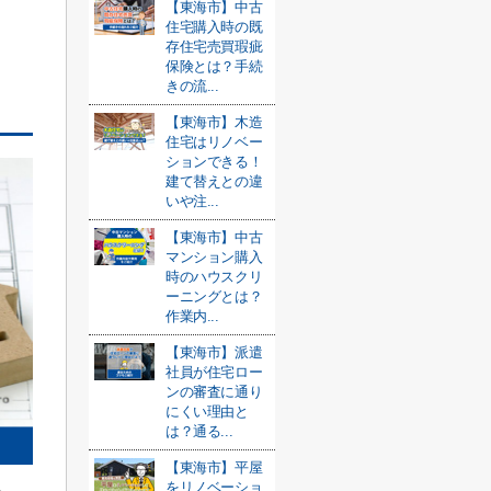
【東海市】中古
住宅購入時の既
存住宅売買瑕疵
保険とは？手続
きの流...
【東海市】木造
住宅はリノベー
ションできる！
建て替えとの違
いや注...
【東海市】中古
マンション購入
時のハウスクリ
ーニングとは？
作業内...
【東海市】派遣
社員が住宅ロー
ンの審査に通り
にくい理由と
は？通る...
【東海市】平屋
をリノベーショ