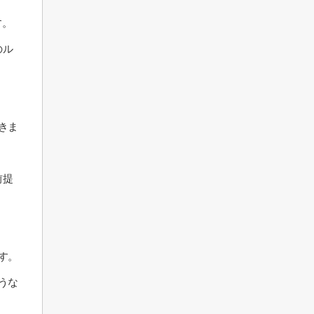
す。
のル
きま
前提
す。
うな