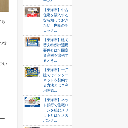
ーン♪
【東海市】中古
住宅を購入する
なら知っておき
方も
たい！内覧のチ
ェック...
【東海市】建て
わせ
替え特例の適用
要件とは？固定
資産税を節税す
るとき...
つい
【東海市】一戸
建てでインター
ネットを契約す
る方法とは？利
用開始...
【東海市】ネッ
ト銀行で住宅ロ
ーンを組むメリ
ットとは？メガ
バンク...