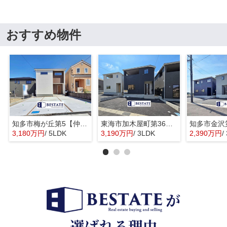
おすすめ物件
知多市梅が丘第5【仲介手数料0円】
東海市加木屋町第36の3号棟【仲介手数料0円】
3,180万円
/ 5LDK
3,190万円
/ 3LDK
2,390万円
/